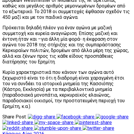
Δρομέων Westminster of Midlands της Μ. Βρετανίας
καθώς και μεγάλος αριθμός μεμονωμένων δρομέων από
το εξωτερικό. Το 2018 οι συμμετοχές έφθασαν σχεδόν τις
450 μαζί και με τον παιδικό αγώνα.
Πρόκειται δηλαδή πλέον για έναν αγώνα με μαζική
συμμετοχή και ευρεία αναγνώριση. Επίσης μαζική και
έντονη ήταν και –για άλλη μία φορά- η έκφραση στον
αγώνα του 2018 της στήριξης και της συμπαράστασης
Κερκυραίων πολιτών, δρομέων από άλλα μέρη της χώρας,
αλλά και ξένων προς τις κάθε είδους προσπάθειες
διατήρησης του Ερημίτη.
Κυρία χαρακτηριστικά που κάνουν των αγώνα αυτό
ξεχωριστό είναι το ότι η διαδρομή είναι χαραγμένη έτσι
του να συνδέει τα ιστορικά μνημεία της Κασσιόπης
(Κάστρο, Εκκλησία) με τα περιβαλλοντικά μνημεία
(παραδοσιακά μονοπάτια, κερκυραϊκός ελαιώνας,
παραδοσιακοί οικισμοί, την προστατευμένη περιοχή του
Ερημίτη, κ.α.).
Share Post:
Κάσσιος Δίας 2016