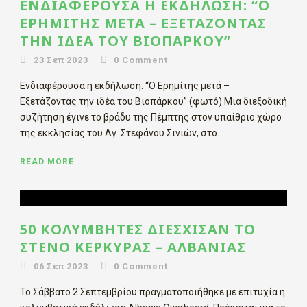
ΕΝΔΙΑΦΈΡΟΥΣΑ Η ΕΚΔΉΛΩΣΗ: “Ο
ΕΡΗΜΊΤΗΣ ΜΕΤΆ – ΕΞΕΤΆΖΟΝΤΑΣ
ΤΗΝ ΙΔΈΑ ΤΟΥ ΒΙΟΠΆΡΚΟΥ”
23 Σεπ 2023
0
Comment
Ενδιαφέρουσα η εκδήλωση: “Ο Ερημίτης μετά –
Εξετάζοντας την ιδέα του Βιοπάρκου” (φωτό) Μια διεξοδική
συζήτηση έγινε το βράδυ της Πέμπτης στον υπαίθριο χώρο
της εκκλησίας του Αγ. Στεφάνου Σινιών, στο...
READ MORE
50 ΚΟΛΥΜΒΗΤΈΣ ΔΙΈΣΧΙΣΑΝ ΤΟ
ΣΤΕΝΌ ΚΈΡΚΥΡΑΣ – ΑΛΒΑΝΊΑΣ
06 Σεπ 2023
0
Comment
Το Σάββατο 2 Σεπτεμβρίου πραγματοποιήθηκε με επιτυχία η