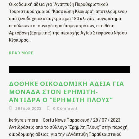
Οικοδομική άδεια για “Ανάπτυξη Παραθεριστικού
Τουριστικού χωριού “Κασσιώπη Κέρκυρα”, αποτελούμενου
από ξενοδοχειακό συγκρότημα 180 κλινών, συγκρότημα
επαύλεων και συγκρότημα διαμερισμάτων, στη θέση
Αρταβάνη (Ερημίτης) της περιοχής Αγίου Στεφάνου Νήσου
Κέρκυρας...
READ MORE
ΔΌΘΗΚΕ ΟΙΚΟΔΟΜΙΚΉ ΆΔΕΙΑ ΓΙΑ
ΜΟΝΆΔΑ ΣΤΟΝ ΕΡΗΜΊΤΗ-
ΑΝΤΙΔΡΆ Ο “ΕΡΗΜΊΤΗ ΠΛΟΥΣ”
28 Ιούλ 2023
0
Comment
kerkyra simera – Corfu News Παρασκευή / 28 / 07 / 2023
Aντιδράσεις από το σύλλογο “Ερημίτη Πλους” στην παροχή
οικοδομικής άδειας για την «Ανάπτυξη Παραθεριστικού