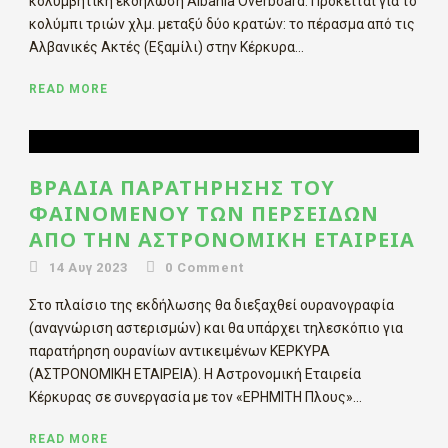
κολυμβητική εκδήλωση Albania Overboard. Πρόκειται για το
κολύμπι τριών χλμ. μεταξύ δύο κρατών: το πέρασμα από τις
Αλβανικές Ακτές (Εξαμίλι) στην Κέρκυρα...
READ MORE
ΒΡΑΔΙΆ ΠΑΡΑΤΉΡΗΣΗΣ ΤΟΥ
ΦΑΙΝΟΜΈΝΟΥ ΤΩΝ ΠΕΡΣΕΊΔΩΝ
ΑΠΌ ΤΗΝ ΑΣΤΡΟΝΟΜΙΚΉ ΕΤΑΙΡΕΊΑ
14 Αυγ 2023
0
Comment
Στο πλαίσιο της εκδήλωσης θα διεξαχθεί ουρανογραφία
(αναγνώριση αστερισμών) και θα υπάρχει τηλεσκόπιο για
παρατήρηση ουρανίων αντικειμένων ΚΕΡΚΥΡΑ
(ΑΣΤΡΟΝΟΜΙΚΗ ΕΤΑΙΡΕΙΑ). Η Αστρονομική Εταιρεία
Κέρκυρας σε συνεργασία με τον «ΕΡΗΜΙΤΗ Πλους»...
READ MORE