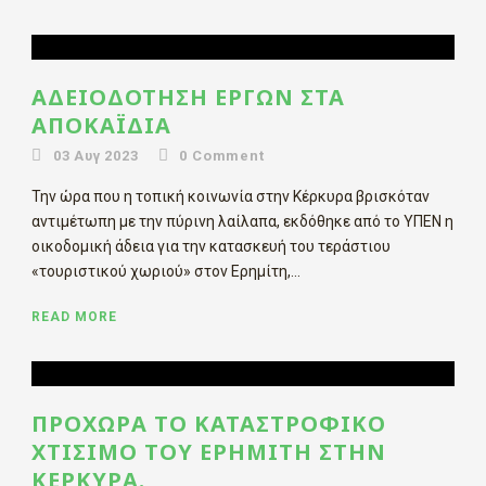
ΑΔΕΙΟΔΌΤΗΣΗ ΈΡΓΩΝ ΣΤΑ
ΑΠΟΚΑΪ́ΔΙΑ
03 Αυγ 2023
0
Comment
Την ώρα που η τοπική κοινωνία στην Κέρκυρα βρισκόταν
αντιμέτωπη με την πύρινη λαίλαπα, εκδόθηκε από το ΥΠΕΝ η
οικοδομική άδεια για την κατασκευή του τεράστιου
«τουριστικού χωριού» στον Ερημίτη,...
READ MORE
ΠΡΟΧΩΡΆ ΤΟ ΚΑΤΑΣΤΡΟΦΙΚΌ
ΧΤΊΣΙΜΟ ΤΟΥ ΕΡΗΜΊΤΗ ΣΤΗΝ
ΚΈΡΚΥΡΑ.