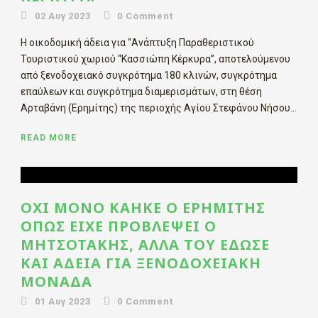
02 Αυγ 2023
0
Comment
H οικοδομική άδεια για “Ανάπτυξη Παραθεριστικού
Τουριστικού χωριού “Κασσιώπη Κέρκυρα”, αποτελούμενου
από ξενοδοχειακό συγκρότημα 180 κλινών, συγκρότημα
επαύλεων και συγκρότημα διαμερισμάτων, στη θέση
Αρταβάνη (Ερημίτης) της περιοχής Αγίου Στεφάνου Νήσου...
READ MORE
ΌΧΙ ΜΌΝΟ ΚΆΗΚΕ Ο ΕΡΗΜΊΤΗΣ
ΌΠΩΣ ΕΊΧΕ ΠΡΟΒΛΈΨΕΙ Ο
ΜΗΤΣΟΤΆΚΗΣ, ΑΛΛΆ ΤΟΥ ΈΔΩΣΕ
ΚΑΙ ΆΔΕΙΑ ΓΙΑ ΞΕΝΟΔΟΧΕΙΑΚΉ
ΜΟΝΆΔΑ
01 Αυγ 2023
0
Comment