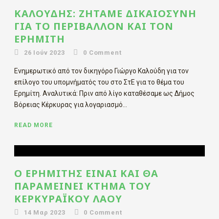
ΚΑΛΟΎΔΗΣ: ΖΗΤΆΜΕ ΔΙΚΑΙΟΣΎΝΗ
ΓΙΑ ΤΟ ΠΕΡΙΒΆΛΛΟΝ ΚΑΙ ΤΟΝ
ΕΡΗΜΊΤΗ
26 Ιούν 2023
0
Comment
Ενημερωτικό από τον δικηγόρο Γιώργο Καλούδη για τον
επίλογο του υπομνήματός του στο ΣτΕ για το θέμα του
Ερημίτη. Αναλυτικά: Πριν από λίγο καταθέσαμε ως Δήμος
Βόρειας Κέρκυρας για λογαριασμό...
READ MORE
Ο ΕΡΗΜΊΤΗΣ ΕΊΝΑΙ ΚΑΙ ΘΑ
ΠΑΡΑΜΕΊΝΕΙ ΚΤΉΜΑ ΤΟΥ
ΚΕΡΚΥΡΑΪΚΟΎ ΛΑΟΎ
14 Μαρ 2023
0
Comment