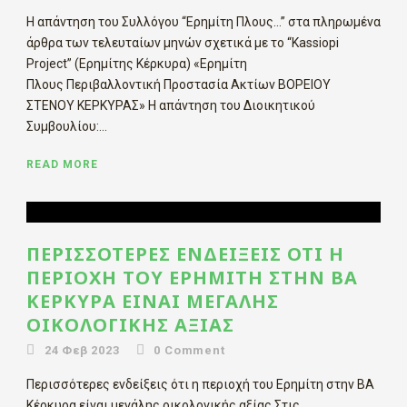
Η απάντηση του Συλλόγου “Ερημίτη Πλους…” στα πληρωμένα
άρθρα των τελευταίων μηνών σχετικά με το “Kassiopi
Project” (Ερημίτης Κέρκυρα) «Ερημίτη
Πλους Περιβαλλοντική Προστασία Ακτίων ΒΟΡΕΙΟΥ
ΣΤΕΝΟΥ ΚΕΡΚΥΡΑΣ» Η απάντηση του Διοικητικού
Συμβουλίου:...
READ MORE
ΠΕΡΙΣΣΌΤΕΡΕΣ ΕΝΔΕΊΞΕΙΣ ΌΤΙ Η
ΠΕΡΙΟΧΉ ΤΟΥ ΕΡΗΜΊΤΗ ΣΤΗΝ ΒΑ
ΚΈΡΚΥΡΑ ΕΊΝΑΙ ΜΕΓΆΛΗΣ
ΟΙΚΟΛΟΓΙΚΉΣ ΑΞΊΑΣ
24 Φεβ 2023
0
Comment
Περισσότερες ενδείξεις ότι η περιοχή του Ερημίτη στην ΒΑ
Κέρκυρα είναι μεγάλης οικολογικής αξίας Στις