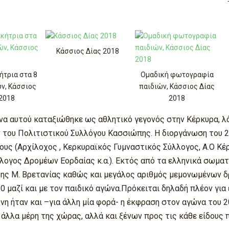
Κάσσιος Δίας 2018
κήτρια στα 8
Ομαδική φωτογραφία
ών, Κάσσιος
παιδιών, Κάσσιος Δίας
 2018
2018
ώνα αυτού καταξιώθηκε ως αθλητικό γεγονός στην Κέρκυρα,
 του Πολιτιστικού Συλλόγου Κασσιώπης. Η διοργάνωση του 
ς (Αρχίλοχος , Κερκυραϊκός Γυμναστικός Σύλλογος, Α.Ο Κέρκ
ογος Δρομέων Εορδαίας κ.α.). Εκτός από τα ελληνικά σωματε
της Μ. Βρετανίας καθώς και μεγάλος αριθμός μεμονωμένων δ
 μαζί και με τον παιδικό αγώνα.Πρόκειται δηλαδή πλέον για 
ονη ήταν και –για άλλη μία φορά- η έκφραση στον αγώνα του
λλα μέρη της χώρας, αλλά και ξένων προς τις κάθε είδους 