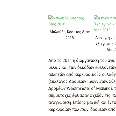
Μπλούζα, Κάσσιος Δίας
2018
Ashley, η νι
χλμ γυναικ
Δίας
Από το 2011 η διοργάνωση του αγ
μελών και των δεκάδων εθελοντών
αθλητών από κερκυραϊκούς συλλόγου
(Σύλλογος Δρομέων Ιωαννίνων, Σύλλ
Δρομέων Westminster of Midlands 
συμμετοχές έφθασαν σχεδόν τις 450
αναγνώριση. Επίσης μαζική και έντ
Κερκυραίων πολιτών, δρομέων από ά