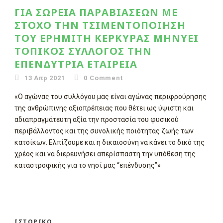
ΓΙΑ ΣΩΡΕΊΑ ΠΑΡΑΒΙΆΣΕΩΝ ΜΕ
ΣΤΌΧΟ ΤΗΝ ΤΣΙΜΕΝΤΟΠΟΊΗΣΗ
ΤΟΥ ΕΡΗΜΊΤΗ ΚΈΡΚΥΡΑΣ ΜΗΝΎΕΙ
ΤΟΠΙΚΌΣ ΣΎΛΛΟΓΟΣ ΤΗΝ
ΕΠΕΝΔΎΤΡΙΑ ΕΤΑΙΡΕΊΑ
13 Απρ 2021
0
Comment
«Ο αγώνας του συλλόγου μας είναι αγώνας περιφρούρησης
της ανθρώπινης αξιοπρέπειας που θέτει ως ύψιστη και
αδιαπραγμάτευτη αξία την προστασία του φυσικού
περιβάλλοντος και της συνολικής ποιότητας ζωής των
κατοίκων. Ελπίζουμε και η δικαιοσύνη να κάνει το δικό της
χρέος και να διερευνήσει απερίσπαστη την υπόθεση της
καταστροφικής για το νησί μας “επένδυσης”»
ΙΣΤΟΡΙΚΌ